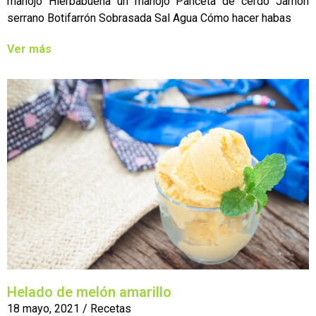
manojo Hierbabuena un manojo Panceta de cerdo Jamón
serrano Botifarrón Sobrasada Sal Agua Cómo hacer habas
Ver más
Helado de melón amarillo
18 mayo, 2021
/
Recetas