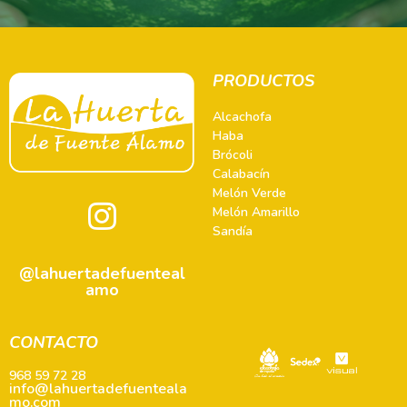
PRODUCTOS
Alcachofa
Haba
Brócoli
Calabacín
Melón Verde
Melón Amarillo
Sandía
@lahuertadefuenteal
amo
CONTACTO
968 59 72 28
info@lahuertadefuenteala
mo.com