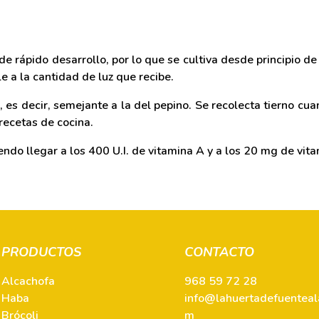
y de rápido desarrollo, por lo que se cultiva desde principio
le a la cantidad de luz que recibe.
 es decir, semejante a la del pepino. Se recolecta tierno cu
recetas de cocina.
ndo llegar a los 400 U.I. de vitamina A y a los 20 mg de vit
PRODUCTOS
CONTACTO
Alcachofa
968 59 72 28
Haba
info@lahuertadefuentea
Brócoli
m