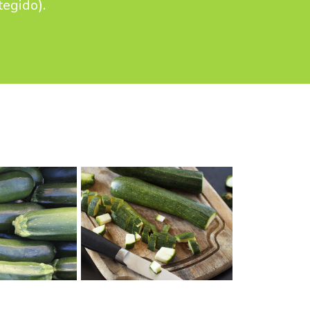
otegido
).