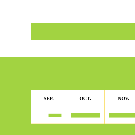
SEP.
OCT.
NOV.