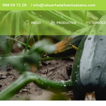
968 59 72 28
/ info@lahuertadefuentealamo.com
INICIO
PRODUCTOS
CONÓCE