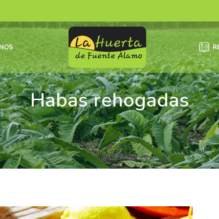
NOS
R
Habas rehogadas