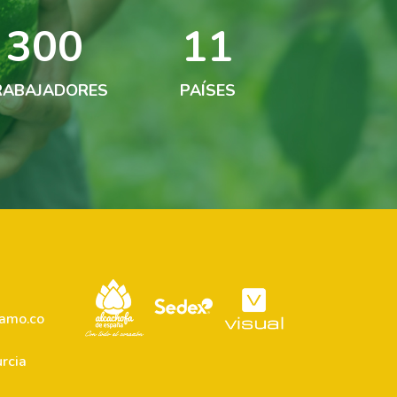
300
11
RABAJADORES
PAÍSES
lamo.co
rcia