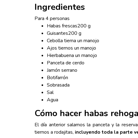
Ingredientes
Para 4 personas
Habas frescas
200
g
Guisantes
200
g
Cebolla tierna un manojo
Ajos tiernos un manojo
Hierbabuena un manojo
Panceta de cerdo
Jamón serrano
Botifarrón
Sobrasada
Sal
Agua
Cómo hacer habas rehog
El día anterior salamos la panceta y la reser
tiernos a rodajitas,
incluyendo toda la parte v