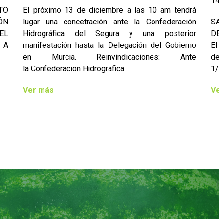
14
TO
El próximo 13 de diciembre a las 10 am tendrá
ÓN
lugar una concetración ante la Confederación
S
EL
Hidrográfica del Segura y una posterior
DE
 A
manifestación hasta la Delegación del Gobierno
El
en Murcia. Reinvindicaciones: Ante
de
la Confederación Hidrográfica
1/
Ver más
V