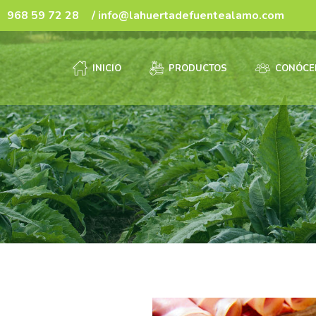
968 59 72 28
/ info@lahuertadefuentealamo.com
INICIO
PRODUCTOS
CONÓCE