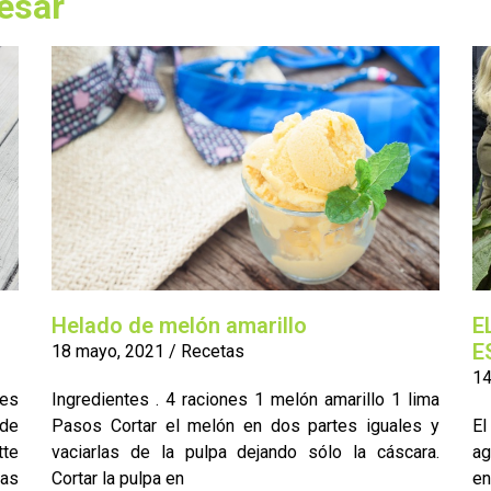
esar
Helado de melón amarillo
E
E
18 mayo, 2021
/
Recetas
14
tes
Ingredientes . 4 raciones 1 melón amarillo 1 lima
 de
Pasos Cortar el melón en dos partes iguales y
E
tte
vaciarlas de la pulpa dejando sólo la cáscara.
ag
gas
Cortar la pulpa en
en