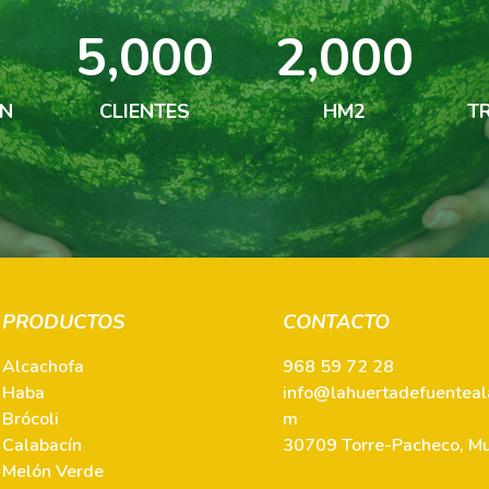
5,000
2,000
ÓN
CLIENTES
HM2
T
PRODUCTOS
CONTACTO
Alcachofa
968 59 72 28
Haba
info@lahuertadefuentea
Brócoli
m
Calabacín
30709 Torre-Pacheco, Mu
Melón Verde