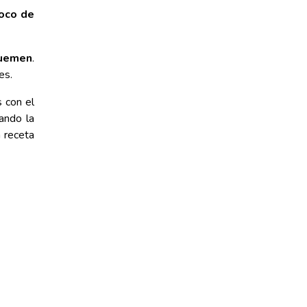
oco de
quemen
.
es.
 con el
ando la
a receta