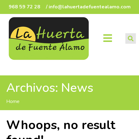
968 59 72 28
/ info@lahuertadefuentealamo.com
Archivos:
News
Home
Whoops, no result