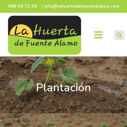
968 59 72 28
/ info@lahuertadefuentealamo.com
Plantación